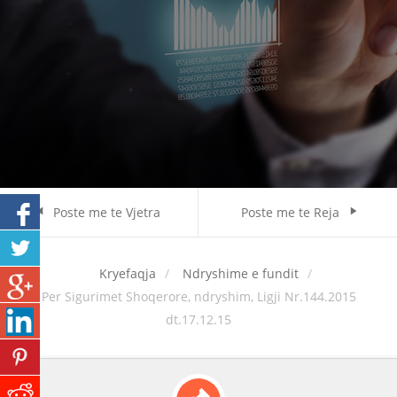
Poste me te Vjetra
Poste me te Reja
Kryefaqja
Ndryshime e fundit
Per Sigurimet Shoqerore, ndryshim, Ligji Nr.144.2015
dt.17.12.15