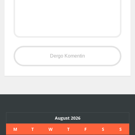
August 2026
M
T
W
T
F
S
S