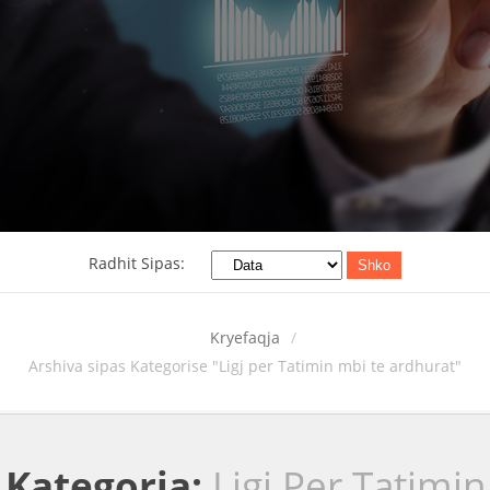
Radhit Sipas:
Shko
Kryefaqja
Arshiva sipas Kategorise "Ligj per Tatimin mbi te ardhurat"
Kategoria:
Ligj Per Tatimin